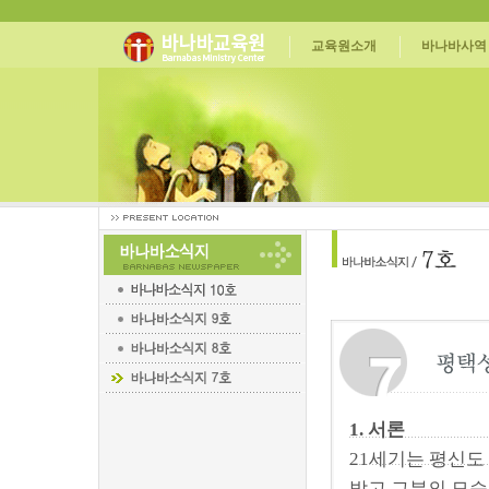
교육원소개
바나바사역
1. 서론
21세기는 평신도
받고 그분의 모습