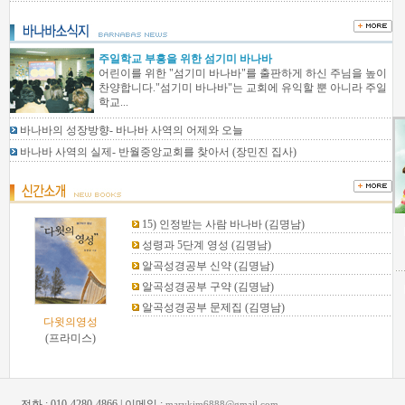
주일학교 부흥을 위한 섬기미 바나바
어린이를 위한 "섬기미 바나바"를 출판하게 하신 주님을 높이
찬양합니다."섬기미 바나바"는 교회에 유익할 뿐 아니라 주일
학교...
바나바의 성장방향- 바나바 사역의 어제와 오늘
바나바 사역의 실제- 반월중앙교회를 찾아서 (장민진 집사)
15) 인정받는 사람 바나바
(김명남)
성령과 5단계 영성
(김명남)
알곡성경공부 신약
(김명남)
알곡성경공부 구약
(김명남)
알곡성경공부 문제집
(김명남)
다윗의영성
(프라미스)
전화 : 010-4280-4866 | 이메일 :
marykim6888@gmail.com